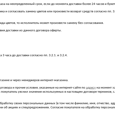
аза на неопределенный срок, если до момента доставки более 24 часов и букет
ика и согласовать замену цветов или произвести возврат средств согласно пп. 3
 вида цветов, то исполнитель может произвести замену без согласования.
овия доставки из данного договора оферты.
 часа до доставки согласно пп. 3.2.1. и 3.2.4.
агазине и через менеджеров интернет-магазина.
договора и прочие условия, указанные на интернет-сайте по
адресу
на момент за
за покупатель уяснил значение используемых в настоящем договоре терминов,
работку своих персональных данных (в том числе фамилию, имя, отчество, адрес 
ии об акциях и спецпредложениях. Согласие покупателя на обработку персонал