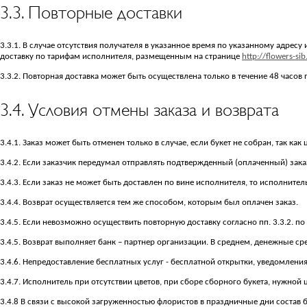
3.3. Повторные доставки
3.3.1. В случае отсутствия получателя в указанное время по указанному адре
доставку по тарифам исполнителя, размещенным на странице
http://flowers-sib
3.3.2. Повторная доставка может быть осуществлена только в течение 48 часов 
3.4. Условия отмены заказа и возврата
3.4.1. Заказ может быть отменен только в случае, если букет не собран, так к
3.4.2. Если заказчик передумал отправлять подтвержденный (оплаченный) заказ
3.4.3. Если заказ не может быть доставлен по вине исполнителя, то исполнитель
3.4.4. Возврат осуществляется тем же способом, которым был оплачен заказ.
3.4.5. Если невозможно осуществить повторную доставку согласно пп. 3.3.2. по
3.4.5. Возврат выполняет банк – партнер организации. В среднем, денежные сре
3.4.6. Непредоставление бесплатных услуг - бесплатной открытки, уведомления
3.4.7. Исполнитель при отсутствии цветов, при сборе сборного букета, нужной
3.4.8 В связи с высокой загруженностью флористов в праздничные дни состав