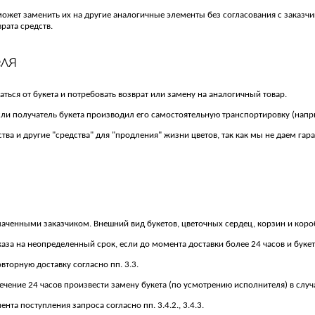
а может заменить их на другие аналогичные элементы без согласования с зака
рата средств.
еля
заться от букета и потребовать возврат или замену на аналогичный товар.
сли получатель букета производил его самостоятельную транспортировку (напри
тва и другие "средства" для "продления" жизни цветов, так как мы не даем гара
лаченными заказчиком. Внешний вид букетов, цветочных сердец, корзин и коро
аза на неопределенный срок, если до момента доставки более 24 часов и букет
вторную доставку согласно пп. 3.3.
 течение 24 часов произвести замену букета (по усмотрению исполнителя) в случ
нта поступления запроса согласно пп. 3.4.2., 3.4.3.