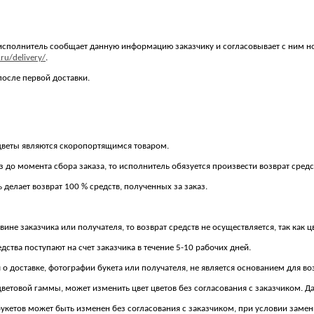
су исполнитель сообщает данную информацию заказчику и согласовывает с ним н
.ru/delivery/
.
после первой доставки.
ак цветы являются скоропортящимся товаром.
 до момента сбора заказа, то исполнитель обязуется произвести возврат средс
 делает возврат 100 % средств, полученных за заказ.
 вине заказчика или получателя, то возврат средств не осуществляется, так ка
дства поступают на счет заказчика в течение 5-10 рабочих дней.
 о доставке, фотографии букета или получателя, не является основанием для во
 цветовой гаммы, может изменить цвет цветов без согласования с заказчиком. Д
 букетов может быть изменен без согласования с заказчиком, при условии зам