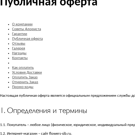
Публичная оферта
О компании
Советы флориста
Гарантии
Публичная оферта
Отзывы
Галерея
Награды
Контакты
Как оплатить
Условия Доставки
Оплатить Заказ
Отменить Заказ
Промо-коды
Настоящая публичная оферта является официальным предложением службы доста
1. Определения и термины
1.1. Покупатель – любое лицо (физическое, юридическое, индивидуальный пре
1.2. Интернет-магазин – сайт flowers-sib.ru.