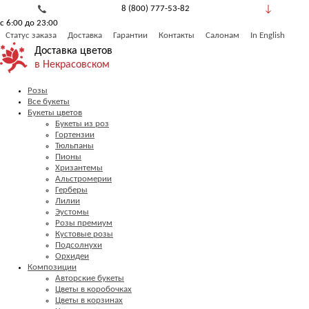
8 (800) 777-53-82
с 6:00 до 23:00
Обратный звонок
Статус заказа
Доставка
Гарантии
Контакты
Салонам
In English
Доставка цветов
в Некрасовском
Розы
Все букеты
Букеты цветов
Букеты из роз
Гортензии
Тюльпаны
Пионы
Хризантемы
Альстромерии
Герберы
Лилии
Эустомы
Розы премиум
Кустовые розы
Подсолнухи
Орхидеи
Композиции
Авторские букеты
Цветы в коробочках
Цветы в корзинах