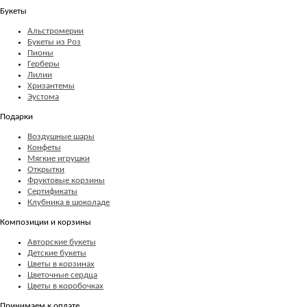
Букеты
Альстромерии
Букеты из Роз
Пионы
Герберы
Лилии
Хризантемы
Эустома
Подарки
Воздушные шары
Конфеты
Мягкие игрушки
Открытки
Фруктовые корзины
Сертификаты
Клубника в шоколаде
Композиции и корзины
Авторские букеты
Детские букеты
Цветы в корзинах
Цветочные сердца
Цветы в коробочках
Принимаем к оплате