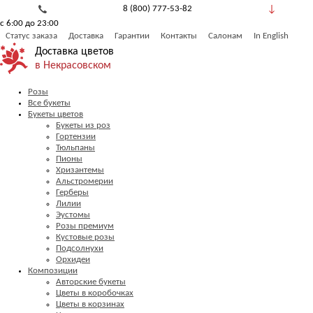
8 (800) 777-53-82
с 6:00 до 23:00
Обратный звонок
Статус заказа
Доставка
Гарантии
Контакты
Салонам
In English
Доставка цветов
в Некрасовском
Розы
Все букеты
Букеты цветов
Букеты из роз
Гортензии
Тюльпаны
Пионы
Хризантемы
Альстромерии
Герберы
Лилии
Эустомы
Розы премиум
Кустовые розы
Подсолнухи
Орхидеи
Композиции
Авторские букеты
Цветы в коробочках
Цветы в корзинах