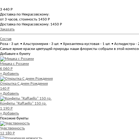
3 440
Р
Доставка по Некрасовскому:
от 3 часов, стоимость 1450 Р
Доставка по Некрасовскому: 1450 Р
Заказать
Состав
Роза - 3 шт. • Альстромерия - 3 шт. • Хризантема кустовая - 1 шт. • Аспидистра - 
Самые яркие краски цветущей природы наши флористы собрали в этой композиц
Добавьте к букету
Мишка с Розами
6 060 Р
+ Добавить
Открытка С днем Рождения
140 Р
+ Добавить
Конфеты "Raffaello" 150 гр.
1 190 Р
+ Добавить
Похожие букеты
Чувственность
12 180 Р