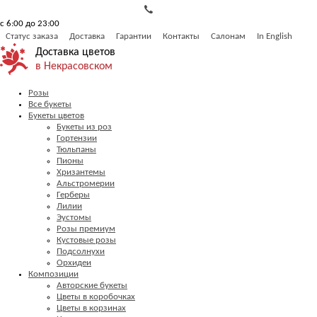
с 6:00 до 23:00
Статус заказа
Доставка
Гарантии
Контакты
Салонам
In English
Доставка цветов
в Некрасовском
Розы
Все букеты
Букеты цветов
Букеты из роз
Гортензии
Тюльпаны
Пионы
Хризантемы
Альстромерии
Герберы
Лилии
Эустомы
Розы премиум
Кустовые розы
Подсолнухи
Орхидеи
Композиции
Авторские букеты
Цветы в коробочках
Цветы в корзинах