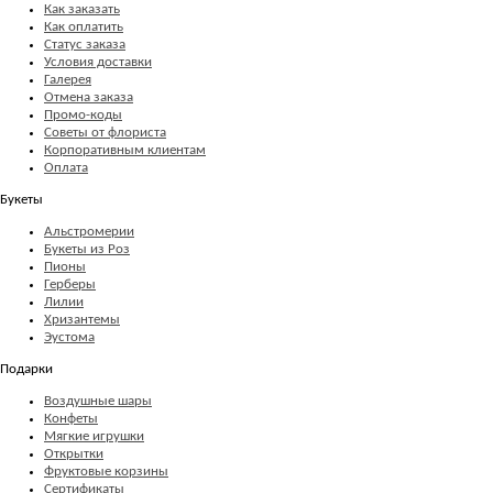
Как заказать
Как оплатить
Статус заказа
Условия доставки
Галерея
Отмена заказа
Промо-коды
Советы от флориста
Корпоративным клиентам
Оплата
Букеты
Альстромерии
Букеты из Роз
Пионы
Герберы
Лилии
Хризантемы
Эустома
Подарки
Воздушные шары
Конфеты
Мягкие игрушки
Открытки
Фруктовые корзины
Сертификаты