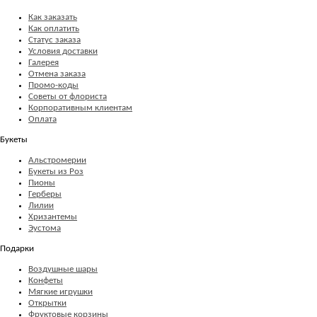
Как заказать
Как оплатить
Статус заказа
Условия доставки
Галерея
Отмена заказа
Промо-коды
Советы от флориста
Корпоративным клиентам
Оплата
Букеты
Альстромерии
Букеты из Роз
Пионы
Герберы
Лилии
Хризантемы
Эустома
Подарки
Воздушные шары
Конфеты
Мягкие игрушки
Открытки
Фруктовые корзины