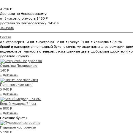
3 710
Р
Доставка по Некрасовскому:
от 3 часов, стоимость 1450 Р
Доставка по Некрасовскому: 1450 Р
Заказать
Состав
Альстромерия - 3 шт. • Эустрома - 2 шт. • Рускус - 1 шт. • Упаковка • Лента
Яркий и одновременно нежный букет с сочными акцентами альстромерии, кре
подчеркивает мягкость оттенков, а насыщенные цветы добавляют характер и н
Добавьте к букету
Открытка Поздравляю
140 Р
+ Добавить
Приятного чаепития
5 940 Р
+ Добавить
Белый медведь 74 см
6 800 Р
+ Добавить
Похожие букеты
Пудровое настроение
5 190 Р