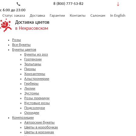
8 (800) 777-53-82
с 6:00 до 23:00
Обратный звонок
Статус заказа
Доставка
Гарантии
Контакты
Салонам
In English
Доставка цветов
в Некрасовском
Розы
Все букеты
Букеты цветов
Букеты из роз
Гортензии
Тюльпаны
Пионы
Хризантемы
Альстромерии
Герберы
Лилии
Эустомы
Розы премиум
Кустовые розы
Подсолнухи
Орхидеи
Композиции
Авторские букеты
Цветы в коробочках
Цветы в корзинах