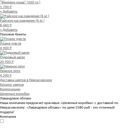
"Ферреро роше" (200 гр.)
1 700 Р
+ Добавить
Райское наслаждение (6 кг.)
6 460 Р
+ Добавить
Похожие букеты
Пламя чувств
4 900 Р
Пудровый шелк
20 900 Р
Нежное лето
4 290 Р
Доставка цветов в Некрасовском
Каталог цветов
Композиции
Шляпные коробки
Лавандовое облако
Наша компания предлагает красивые «Шляпные коробки» с доставкой по
Некрасовскому. «Лавандовое облако» по цене 5580 руб - это отличный
подарок!
Компания