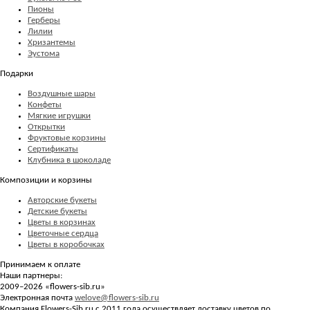
Пионы
Герберы
Лилии
Хризантемы
Эустома
Подарки
Воздушные шары
Конфеты
Мягкие игрушки
Открытки
Фруктовые корзины
Сертификаты
Клубника в шоколаде
Композиции и корзины
Авторские букеты
Детские букеты
Цветы в корзинах
Цветочные сердца
Цветы в коробочках
Принимаем к оплате
Наши партнеры:
2009–2026 «
flowers-sib.ru
»
Электронная почта
welove@flowers-sib.ru
Компания Flowers-Sib.ru с 2011 года осуществляет доставку цветов по